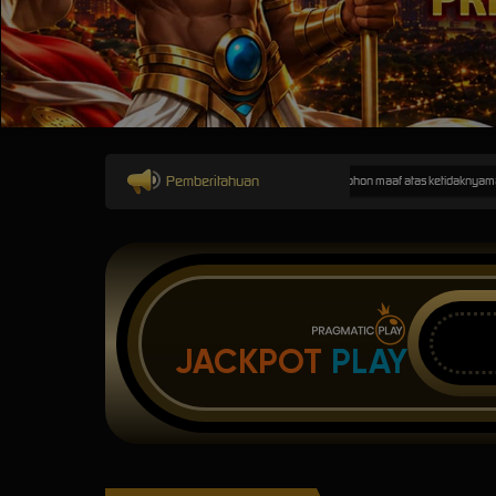
Pemberitahuan
aktu ini, CQ9 permainan tidak akan tersedia. Kami memohon maaf atas ketidaknyamanan yang mu
JACKPOT
PLAY