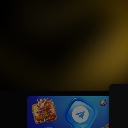
Scatter
rade****0
IDR
738,560.00
Gates of Olympus 1000
ce****2
IDR
722,940.00
Starlight Princess™ 1000
lesma****4
IDR
621,600.00
Starlight Princess
s****8
IDR
575,960.00
Gates of Olympus 1000
sinse****i
IDR
566,940.00
Sugar Rush 1000