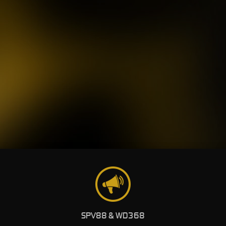
SPV88 & WD368