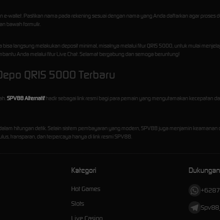
kun e-wallet. Pastikan nama pada rekening sesuai dengan nama yang Anda daftarkan agar proses de
an bawah formulir.
bisa langsung melakukan deposit minimal, misalnya melalui fitur QRIS 5000, untuk mulai menjelaj
bantu Anda melalui fitur Live Chat. Selamat bergabung dan semoga beruntung!
Depo QRIS 5000 Terbaru
ah.
SPV88 Alternatif
hadir sebagai link resmi bagi para pemain yang mengutamakan kecepatan da
n dalam hitungan detik. Selain sistem pembayaran yang modern, SPV88 juga menjamin keamanan
s, transparan, dan terpercaya hanya di link resmi SPV88.
Kategori
Dukungan
Hot Games
+628
Slots
Spv88
Live Casino