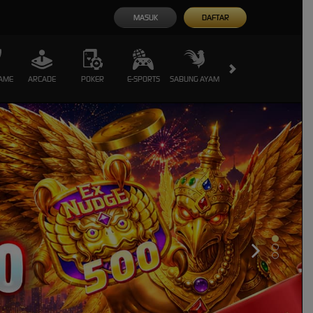
MASUK
DAFTAR
GAME
ARCADE
POKER
E-SPORTS
SABUNG AYAM
PROMOSI