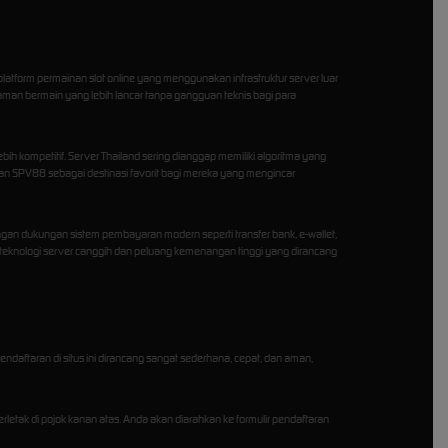
latform permainan slot online yang menggunakan infrastruktur server luar
laman bermain yang lebih lancar tanpa gangguan teknis bagi para
h kompetitif. Server Thailand sering dianggap memiliki algoritma yang
ikan SPV88 sebagai destinasi favorit bagi mereka yang mengincar
ngan dukungan sistem pembayaran modern seperti transfer bank, e-wallet,
a teknologi server canggih dan peluang kemenangan tinggi yang dirancang
ndaftaran di situs ini dirancang sangat sederhana, cepat, dan aman,
letak di pojok kanan atas. Anda akan diarahkan ke formulir pendaftaran