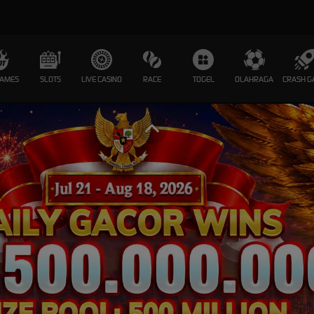
GAMES
SLOTS
LIVE CASINO
RACE
TOGEL
OLAHRAGA
CRASH 