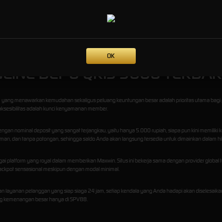
 5000 TERBARU
OK
LINE DEPO QRIS 5000 TERBA
tform yang menawarkan kemudahan sekaligus peluang keuntungan besar adalah prioritas utama bagi 
aksesibilitas adalah kunci kenyamanan member.
Dengan nominal deposit yang sangat terjangkau, yaitu hanya 5.000 rupiah, siapa pun kini mem
man, dan tanpa potongan, sehingga saldo Anda akan langsung tersedia untuk dimainkan dalam hit
gai platform yang royal dalam memberikan Maxwin. Situs ini bekerja sama dengan provider globa
jackpot sensasional meskipun dengan modal minimal.
n layanan pelanggan yang siap siaga 24 jam, setiap kendala yang Anda hadapi akan diselesai
ang kemenangan besar hanya di SPV88.