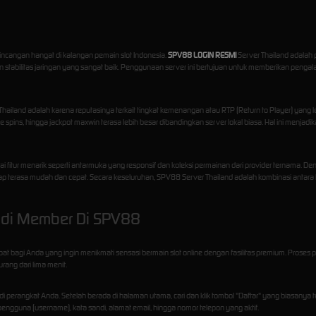
rbincangan hangat di kalangan pemain slot Indonesia.
SPV88 LOGIN RESMI
Server Thailand adalah p
an stabilitas jaringan yang sangat baik. Penggunaan server ini bertujuan untuk memberikan penga
land adalah karena reputasinya terkait tingkat kemenangan atau RTP (Return to Player) yang lebi
 spins, hingga jackpot maxwin terasa lebih besar dibandingkan server lokal biasa. Hal ini menjad
itur menarik seperti antarmuka yang responsif dan koleksi permainan dari provider ternama. De
 tetap terasa mudah dan cepat. Secara keseluruhan, SPV88 Server Thailand adalah kombinasi antar
adi Member Di SPV88
t bagi Anda yang ingin menikmati sensasi bermain slot online dengan fasilitas premium. Proses pe
ang dari lima menit.
erangkat Anda. Setelah berada di halaman utama, cari dan klik tombol "Daftar" yang biasanya ter
ma pengguna (username), kata sandi, alamat email, hingga nomor telepon yang aktif.